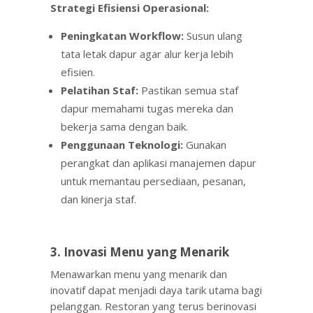
Strategi Efisiensi Operasional:
Peningkatan Workflow:
Susun ulang
tata letak dapur agar alur kerja lebih
efisien.
Pelatihan Staf:
Pastikan semua staf
dapur memahami tugas mereka dan
bekerja sama dengan baik.
Penggunaan Teknologi:
Gunakan
perangkat dan aplikasi manajemen dapur
untuk memantau persediaan, pesanan,
dan kinerja staf.
3. Inovasi Menu yang Menarik
Menawarkan menu yang menarik dan
inovatif dapat menjadi daya tarik utama bagi
pelanggan. Restoran yang terus berinovasi