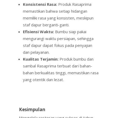
Konsistensi Rasa:
Produk Rasaprima
memastikan bahwa setiap hidangan
memiliki rasa yang konsisten, meskipun
staf dapur berganti-ganti.
Efisiensi Waktu:
Bumbu siap pakai
mengurangi waktu persiapan, sehingga
staf dapur dapat fokus pada penyajian
dan pelayanan.
Kualitas Terjamin:
Produk bumbu dan
sambal Rasaprima terbuat dari bahan-
bahan berkualitas tinggi, memastikan rasa
yang otentik dan lezat.
Kesimpulan
Mengelola restoran yang sukses di tahun