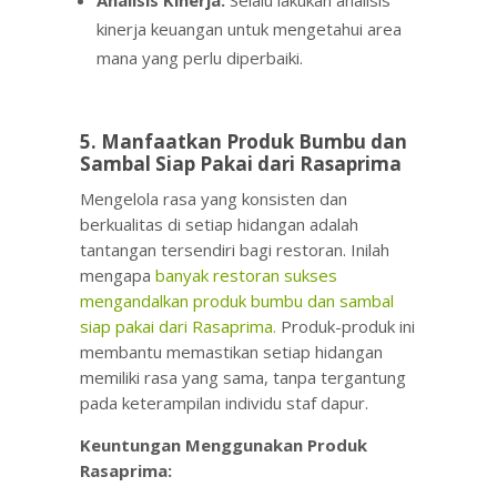
Analisis Kinerja:
Selalu lakukan analisis
kinerja keuangan untuk mengetahui area
mana yang perlu diperbaiki.
5. Manfaatkan Produk Bumbu dan
Sambal Siap Pakai dari Rasaprima
Mengelola rasa yang konsisten dan
berkualitas di setiap hidangan adalah
tantangan tersendiri bagi restoran. Inilah
mengapa
banyak restoran sukses
mengandalkan produk bumbu dan sambal
siap pakai dari Rasaprima.
Produk-produk ini
membantu memastikan setiap hidangan
memiliki rasa yang sama, tanpa tergantung
pada keterampilan individu staf dapur.
Keuntungan Menggunakan Produk
Rasaprima: