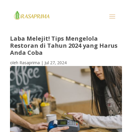
Laba Melejit! Tips Mengelola
Restoran di Tahun 2024 yang Harus
Anda Coba
oleh
Rasaprima
|
Jul 27, 2024