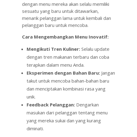
dengan menu mereka akan selalu memiliki
sesuatu yang baru untuk ditawarkan,
menarik pelanggan lama untuk kembali dan
pelanggan baru untuk mencoba.
Cara Mengembangkan Menu Inovatif:
Mengikuti Tren Kuliner:
Selalu update
dengan tren makanan terbaru dan coba
terapkan dalam menu Anda.
Eksperimen dengan Bahan Baru:
Jangan
takut untuk mencoba bahan-bahan baru
dan menciptakan kombinasi rasa yang
unik.
Feedback Pelanggan:
Dengarkan
masukan dari pelanggan tentang menu
yang mereka sukai dan yang kurang
diminati.