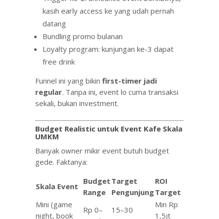
kasih early access ke yang udah pernah
datang
Bundling promo bulanan
Loyalty program: kunjungan ke-3 dapat
free drink
Funnel ini yang bikin
first-timer jadi
regular
. Tanpa ini, event lo cuma transaksi
sekali, bukan investment.
Budget Realistic untuk Event Kafe Skala
UMKM
Banyak owner mikir event butuh budget
gede. Faktanya:
Budget
Target
ROI
Skala Event
Range
Pengunjung
Target
Mini (game
Min Rp
Rp 0–
15–30
night, book
1,5jt