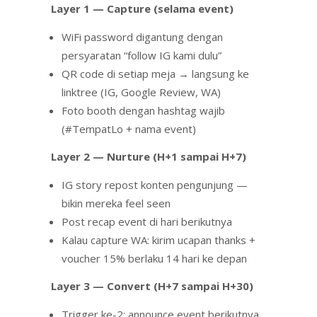
Layer 1 — Capture (selama event)
WiFi password digantung dengan
persyaratan “follow IG kami dulu”
QR code di setiap meja → langsung ke
linktree (IG, Google Review, WA)
Foto booth dengan hashtag wajib
(#TempatLo + nama event)
Layer 2 — Nurture (H+1 sampai H+7)
IG story repost konten pengunjung —
bikin mereka feel seen
Post recap event di hari berikutnya
Kalau capture WA: kirim ucapan thanks +
voucher 15% berlaku 14 hari ke depan
Layer 3 — Convert (H+7 sampai H+30)
Trigger ke-2: announce event berikutnya,