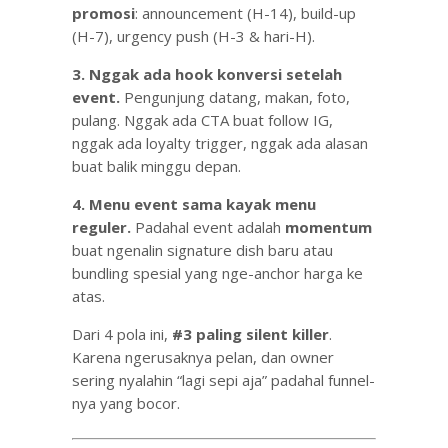
promosi
: announcement (H-14), build-up
(H-7), urgency push (H-3 & hari-H).
3. Nggak ada hook konversi setelah
event.
Pengunjung datang, makan, foto,
pulang. Nggak ada CTA buat follow IG,
nggak ada loyalty trigger, nggak ada alasan
buat balik minggu depan.
4. Menu event sama kayak menu
reguler.
Padahal event adalah
momentum
buat ngenalin signature dish baru atau
bundling spesial yang nge-anchor harga ke
atas.
Dari 4 pola ini,
#3 paling silent killer
.
Karena ngerusaknya pelan, dan owner
sering nyalahin “lagi sepi aja” padahal funnel-
nya yang bocor.