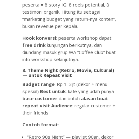
peserta = 8 story IG, 8 reels potential, 8
testimoni organik. Hitung itu sebagai
“marketing budget yang return-nya konten”,
bukan revenue per kepala.
Hook konversi
: peserta workshop dapat
free drink
kunjungan berikutnya, dan
diundang masuk grup WA “Coffee Club” buat
info workshop selanjutnya.
3. Theme Night (Retro, Movie, Cultural)
— untuk Repeat Visit
Budget range
: Rp 1–3jt (dekor + menu
spesial)
Best untuk
: kafe yang udah punya
base customer
dan butuh
alasan buat
repeat visit
Audience
: regular customer +
their friends
Contoh format:
“Retro 90s Night” — playlist 90an, dekor