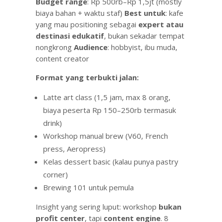
Budget range
: Rp 500rb–Rp 1,5jt (mostly
biaya bahan + waktu staf)
Best untuk
: kafe
yang mau positioning sebagai
expert atau
destinasi edukatif
, bukan sekadar tempat
nongkrong
Audience
: hobbyist, ibu muda,
content creator
Format yang terbukti jalan:
Latte art class (1,5 jam, max 8 orang,
biaya peserta Rp 150–250rb termasuk
drink)
Workshop manual brew (V60, French
press, Aeropress)
Kelas dessert basic (kalau punya pastry
corner)
Brewing 101 untuk pemula
Insight yang sering luput: workshop
bukan
profit center
, tapi
content engine
. 8