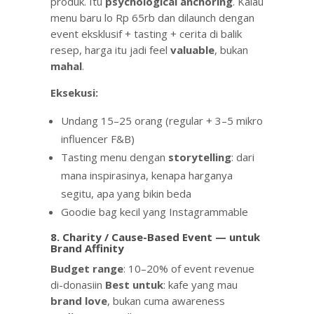
produk. Itu
psychological anchoring
. Kalau
menu baru lo Rp 65rb dan dilaunch dengan
event eksklusif + tasting + cerita di balik
resep, harga itu jadi feel
valuable
, bukan
mahal
.
Eksekusi:
Undang 15–25 orang (regular + 3–5 mikro
influencer F&B)
Tasting menu dengan
storytelling
: dari
mana inspirasinya, kenapa harganya
segitu, apa yang bikin beda
Goodie bag kecil yang Instagrammable
8. Charity / Cause-Based Event — untuk
Brand Affinity
Budget range
: 10–20% of event revenue
di-donasiin
Best untuk
: kafe yang mau
brand love
, bukan cuma awareness