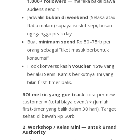
1.000+ followers
— mereka bakal bawa
audiens sendiri
Jadwalin
bukan di weekend
(Selasa atau
Rabu malam) supaya isi slot sepi, bukan
ngeganggu peak day
Buat
minimum spend
Rp 50–75rb per
orang sebagai “tiket masuk berbentuk
konsumsi”
Hook konversi: kasih
voucher 15%
yang
berlaku Senin–Kamis berikutnya. Ini yang
bikin first-timer balik.
ROI metric yang gue track
: cost per new
customer = (total biaya event) ÷ (jumlah
first-timer yang balik dalam 30 hari). Target
sehat: di bawah Rp 50rb.
2. Workshop / Kelas Mini — untuk Brand
Authority