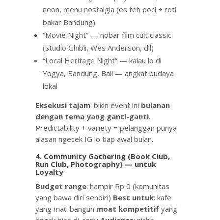
neon, menu nostalgia (es teh poci + roti
bakar Bandung)
“Movie Night” — nobar film cult classic
(Studio Ghibli, Wes Anderson, dll)
“Local Heritage Night” — kalau lo di
Yogya, Bandung, Bali — angkat budaya
lokal
Eksekusi tajam
: bikin event ini
bulanan
dengan tema yang ganti-ganti
.
Predictability + variety = pelanggan punya
alasan ngecek IG lo tiap awal bulan.
4. Community Gathering (Book Club,
Run Club, Photography) — untuk
Loyalty
Budget range
: hampir Rp 0 (komunitas
yang bawa diri sendiri)
Best untuk
: kafe
yang mau bangun
moat kompetitif
yang