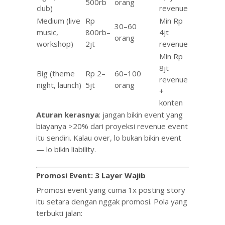
500rb
orang
club)
revenue
Medium (live
Rp
Min Rp
30–60
music,
800rb–
4jt
orang
workshop)
2jt
revenue
Min Rp
8jt
Big (theme
Rp 2–
60–100
revenue
night, launch)
5jt
orang
+
konten
Aturan kerasnya
: jangan bikin event yang
biayanya >20% dari proyeksi revenue event
itu sendiri. Kalau over, lo bukan bikin event
— lo bikin liability.
Promosi Event: 3 Layer Wajib
Promosi event yang cuma 1x posting story
itu setara dengan nggak promosi. Pola yang
terbukti jalan: