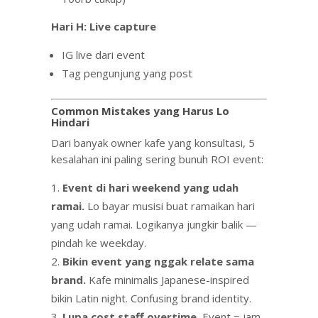
Hari H: Live capture
IG live dari event
Tag pengunjung yang post
Common Mistakes yang Harus Lo
Hindari
Dari banyak owner kafe yang konsultasi, 5
kesalahan ini paling sering bunuh ROI event:
Event di hari weekend yang udah
ramai.
Lo bayar musisi buat ramaikan hari
yang udah ramai. Logikanya jungkir balik —
pindah ke weekday.
Bikin event yang nggak relate sama
brand.
Kafe minimalis Japanese-inspired
bikin Latin night. Confusing brand identity.
Lupa cost staff overtime.
Event = jam