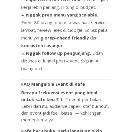
kerja lebih panjang. Hitung di budget.
Nggak prep menu yang scalable.
Event 80 orang, dapur kewalahan, service
lambat, review jelek di Google. Solusi: pakai
menu yang
prep-ahead friendly
dan
konsisten rasanya
.
Nggak follow up pengunjung.
Udah
dibahas di funnel post-event. Skip ini =
buang duit.
FAQ Mengelola Event di Kafe
Berapa frekuensi event yang ideal
untuk kafe kecil?
1–2 event per bulan.
Lebih dari itu, audience capek, staf burnout,
dan event jadi feel “biasa” — kehilangan
momentum-nya.
Kafe baru buka, perlu langsung bikin