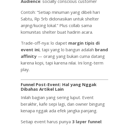
Audience
: socially conscious customer
Contoh: “Setiap minuman yang dibeli hari
Sabtu, Rp 5rb didonasikan untuk shelter
anjing/kucing lokal.” Plus collab sama
komunitas shelter buat hadirin acara.
Trade-off-nya: lo dapet
margin tipis di
event ini
, tapi yang lo bangun adalah
brand
affinity
— orang yang bukan cuma datang
karena kopi, tapi karena nilai. Ini long-term
play.
Funnel Post-Event: Hal yang Nggak
Dibahas Artikel Lain
Inilah bagian yang sering luput. Event
berakhir, kafe sepi lagi, dan owner bingung
kenapa nggak ada efek jangka panjang.
Setiap event harus punya
3 layer funnel
: