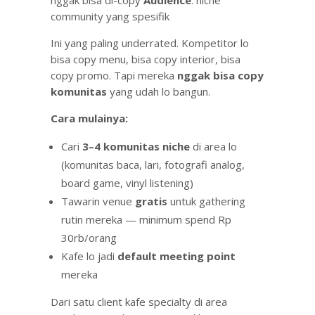
nggak bisa di-copy
Audience
: niche
community yang spesifik
Ini yang paling underrated. Kompetitor lo
bisa copy menu, bisa copy interior, bisa
copy promo. Tapi mereka
nggak bisa copy
komunitas
yang udah lo bangun.
Cara mulainya:
Cari
3–4 komunitas niche
di area lo
(komunitas baca, lari, fotografi analog,
board game, vinyl listening)
Tawarin venue
gratis
untuk gathering
rutin mereka — minimum spend Rp
30rb/orang
Kafe lo jadi
default meeting point
mereka
Dari satu client kafe specialty di area