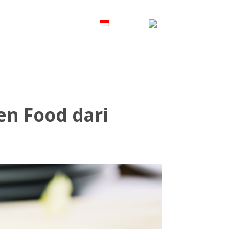
P
KONTAK
en Food dari