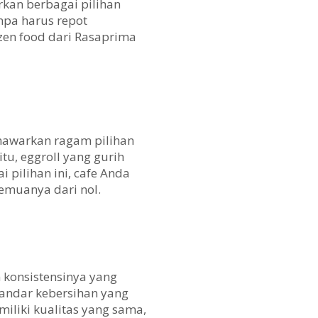
rkan berbagai pilihan
npa harus repot
zen food dari Rasaprima
enawarkan ragam pilihan
u, eggroll yang gurih
 pilihan ini, cafe Anda
muanya dari nol.
 konsistensinya yang
tandar kebersihan yang
iliki kualitas yang sama,