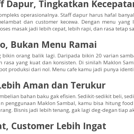
ff Dapur, Tingkatkan Kecepata
leks operasionalnya. Staff dapur harus hafal banyak r
e melambat dan customer kecewa. Dengan menu yang
ses masak jadi lebih cepat, lebih rapi, dan rasa tetap s
ro, Bukan Menu Ramai
bikin orang balik lagi. Daripada bikin 20 varian samba
n rasa yang kuat dan konsisten. Di sinilah Maklon S
pot produksi dari nol. Menu cafe kamu jadi punya identit
 Lebih Aman dan Terukur
belian bahan baku gak efisien. Sedikit-sedikit beli, sedi
penggunaan Maklon Sambal, kamu bisa hitung food cos
urang. Bisnis jadi lebih tenang, gak lagi deg-degan tiap a
at, Customer Lebih Ingat