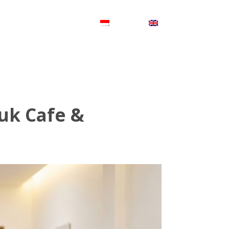
P
KONTAK
tuk Cafe &