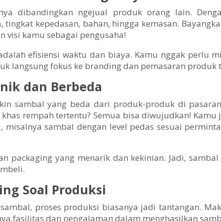
anya dibandingkan ngejual produk orang lain. Den
a, tingkat kepedasan, bahan, hingga kemasan. Bayang
n visi kamu sebagai pengusaha!
dalah efisiensi waktu dan biaya. Kamu nggak perlu mik
langsung fokus ke branding dan pemasaran produk tan
Unik dan Berbeda
kin sambal yang beda dari produk-produk di pasaran
 khas rempah tertentu? Semua bisa diwujudkan! Kamu 
u, misalnya sambal dengan level pedas sesuai permint
an packaging yang menarik dan kekinian. Jadi, samba
mbeli.
sing Soal Produksi
ambal, proses produksi biasanya jadi tantangan. Mak
ya fasilitas dan pengalaman dalam menghasilkan sambal